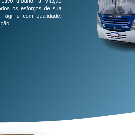
letivo urbano, a Viação
odos os esforços de sua
, ágil e com qualidade,
ação.