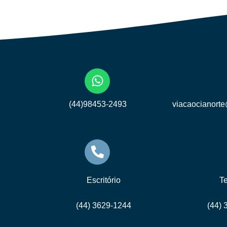
(44)98453-2493
viacaocianort
Escritório
T
(44) 3629-1244
(44)