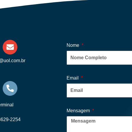
Nome
e@uol.com.br
Email
erminal
Mensagem
 3629-2254