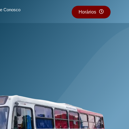
he Conosco
Horários